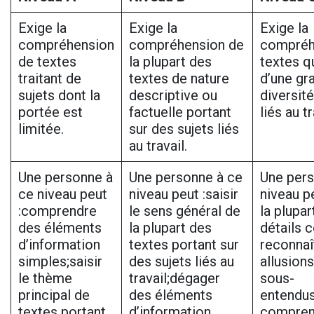
Exige la
Exige la
Exige la
compréhension
compréhension de
compréh
de textes
la plupart des
textes qu
traitant de
textes de nature
d’une gr
sujets dont la
descriptive ou
diversité
portée est
factuelle portant
liés au tr
limitée.
sur des sujets liés
au travail.
Une personne à
Une personne à ce
Une pers
ce niveau peut
niveau peut :saisir
niveau pe
:comprendre
le sens général de
la plupar
des éléments
la plupart des
détails 
d’information
textes portant sur
reconnaî
simples;saisir
des sujets liés au
allusions
le thème
travail;dégager
sous-
principal de
des éléments
entendus
textes portant
d’information
compren