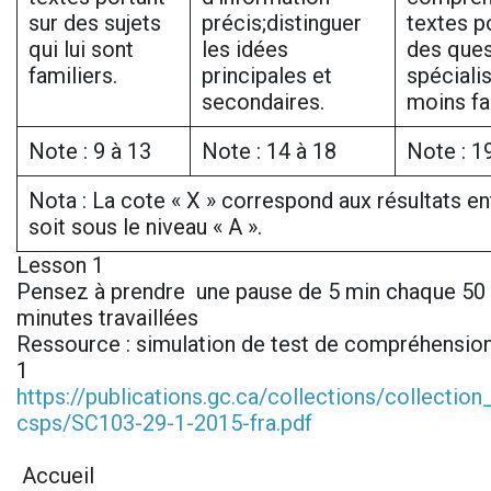
sur des sujets
précis;distinguer
textes p
qui lui sont
les idées
des ques
familiers.
principales et
spéciali
secondaires.
moins fa
Note : 9 à 13
Note : 14 à 18
Note : 1
Nota : La cote « X » correspond aux résultats ent
soit sous le niveau « A ».
Lesson 1
Pensez à prendre une pause de 5 min chaque 50 
minutes travaillées
Ressource : simulation de test de compréhension
1
https://publications.gc.ca/collections/collectio
csps/SC103-29-1-2015-fra.pdf
Accueil