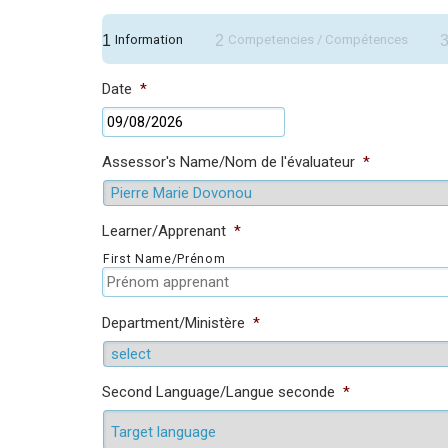
1
2
Information
Competencies / Compétences
Date
*
DD
slash
MM
Assessor's Name/Nom de l'évaluateur
*
slash
YYYY
Learner/Apprenant
*
First Name/Prénom
Department/Ministère
*
Second Language/Langue seconde
*