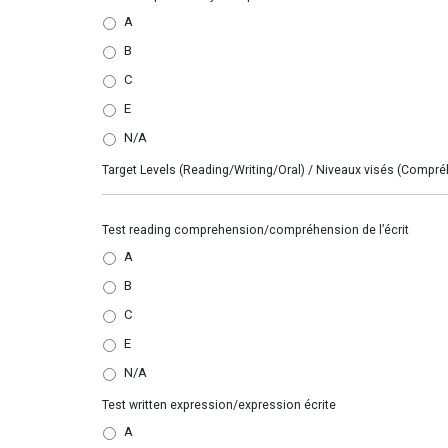
oral
A
proficiency/compétence
B
orale
*
C
E
N/A
Target Levels (Reading/Writing/Oral) / Niveaux visés (Compr
Test
Test reading comprehension/compréhension de l’écrit
reading
A
comprehension/compréhension
B
de
l'écrit
*
C
E
N/A
Test
Test written expression/expression écrite
written
A
expression/expression