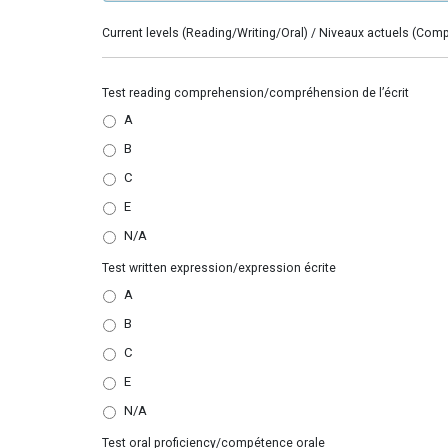
Current levels (Reading/Writing/Oral) / Niveaux actuels (Co
Test
Test reading comprehension/compréhension de l’écrit
reading
A
comprehension/compréhension
B
de
l'écrit
*
C
E
N/A
Test
Test written expression/expression écrite
written
A
expression/expression
B
écrite
*
C
E
N/A
Test
Test oral proficiency/compétence orale